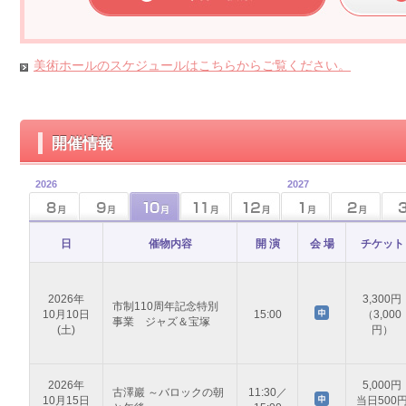
美術ホールのスケジュールはこちらからご覧ください。
開催情報
2026
2027
日
催物内容
開 演
会 場
チケット
2026年
3,300円
市制110周年記念特別
10月10日
15:00
（3,000
事業 ジャズ＆宝塚
(土)
円）
2026年
5,000円
古澤巖 ～バロックの朝
11:30／
10月15日
当日500