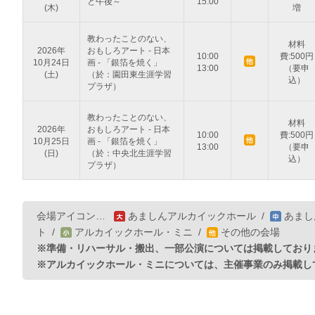
と午後～
15:00
(木)
増
教わったことのない、
材料
2026年
おもしろアート - 日本
10:00
費:500円
10月24日
画 - 「銀箔を焼く」
13:00
（要申
(土)
（於：園田東生涯学習
込）
プラザ）
教わったことのない、
材料
2026年
おもしろアート - 日本
10:00
費:500円
10月25日
画 - 「銀箔を焼く」
13:00
（要申
(日)
（於：中央北生涯学習
込）
プラザ）
会場アイコン…
あましんアルカイックホール
/
あまし
ト
/
アルカイックホール・ミニ
/
その他の会場
※準備・リハーサル・搬出、一部公演については掲載しており
※アルカイックホール・ミニについては、主催事業のみ掲載し