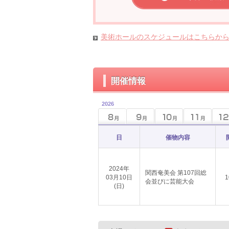
美術ホールのスケジュールはこちらか
開催情報
2026
日
催物内容
2024年
関西奄美会 第107回総
03月10日
1
会並びに芸能大会
(日)