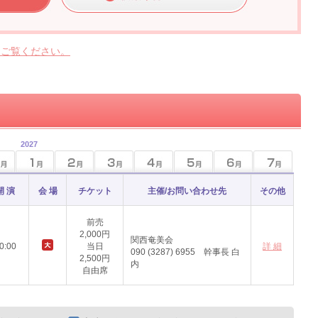
らご覧ください。
2027
開 演
会 場
チケット
主催/お問い合わせ先
その他
前売
2,000円
関西奄美会
0:00
当日
詳 細
090 (3287) 6955 幹事長 白
2,500円
内
自由席