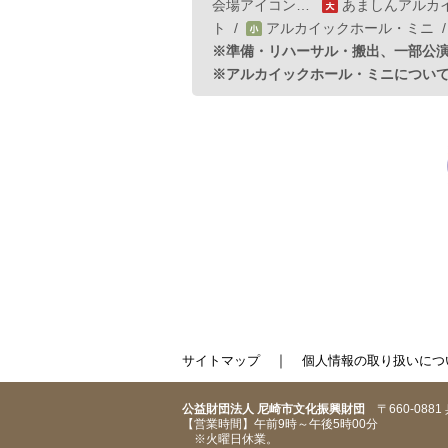
会場アイコン…
あましんアルカ
ト
/
アルカイックホール・ミニ
※準備・リハーサル・搬出、一部公
※アルカイックホール・ミニについ
｜
サイトマップ
個人情報の取り扱いにつ
公益財団法人 尼崎市文化振興財団
〒660-088
【営業時間】午前9時～午後5時00分
※火曜日休業。