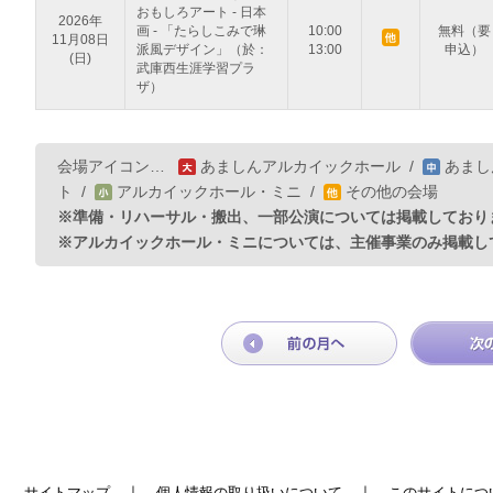
おもしろアート - 日本
2026年
画 - 「たらしこみで琳
10:00
無料（要
11月08日
派風デザイン」（於：
13:00
申込）
(日)
武庫西生涯学習プラ
ザ）
会場アイコン…
あましんアルカイックホール
/
あまし
ト
/
アルカイックホール・ミニ
/
その他の会場
※準備・リハーサル・搬出、一部公演については掲載しており
※アルカイックホール・ミニについては、主催事業のみ掲載し
｜
｜
サイトマップ
個人情報の取り扱いについて
このサイトにつ