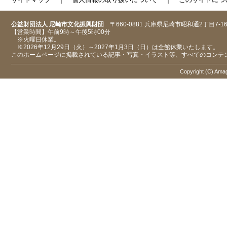
公益財団法人 尼崎市文化振興財団
〒660-0881 兵庫県尼崎市昭和通2丁目7-1
【営業時間】午前9時～午後5時00分
※火曜日休業。
※2026年12月29日（火）～2027年1月3日（日）は全館休業いたします。
このホームページに掲載されている記事・写真・イラスト等、すべてのコンテ
Copyright (C) Amaga