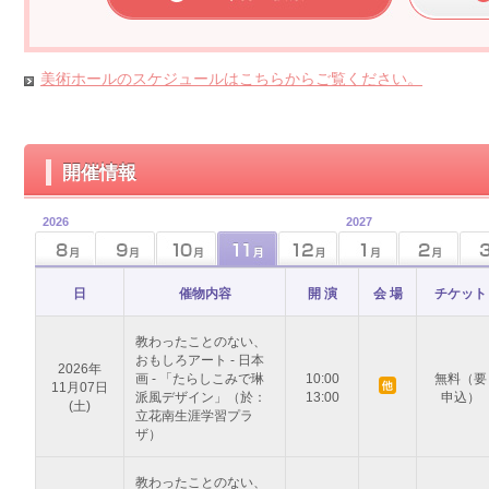
美術ホールのスケジュールはこちらからご覧ください。
開催情報
2026
2027
日
催物内容
開 演
会 場
チケット
教わったことのない、
おもしろアート - 日本
2026年
画 - 「たらしこみで琳
10:00
無料（要
11月07日
派風デザイン」（於：
13:00
申込）
(土)
立花南生涯学習プラ
ザ）
教わったことのない、