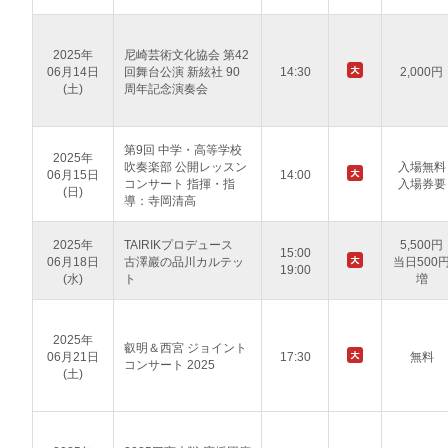
2025年
尼崎芸術文化協会 第42
06月14日
回舞台公演 新絃社 90
14:30
2,000円
(土)
周年記念演奏会
第9回 中学・高等学校
2025年
吹奏楽部 公開レッスン
入場無料
06月15日
14:00
コンサート 指揮・指
入場券要
(日)
導：寺岡清高
2025年
TAIRIKプロデュース
5,500円
15:00
06月18日
古澤巖の品川カルテッ
当日500
19:00
(水)
ト
増
2025年
叡明＆西宮 ジョイント
06月21日
17:30
無料
コンサート 2025
(土)