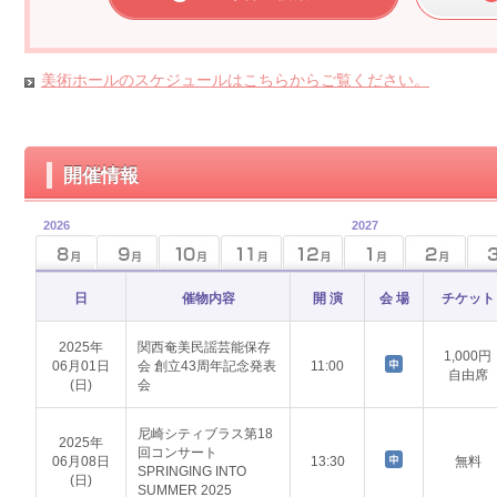
美術ホールのスケジュールはこちらからご覧ください。
開催情報
2026
2027
日
催物内容
開 演
会 場
チケット
2025年
関西奄美民謡芸能保存
1,000円
06月01日
会 創立43周年記念発表
11:00
自由席
(日)
会
尼崎シティブラス第18
2025年
回コンサート
06月08日
13:30
無料
SPRINGING INTO
(日)
SUMMER 2025