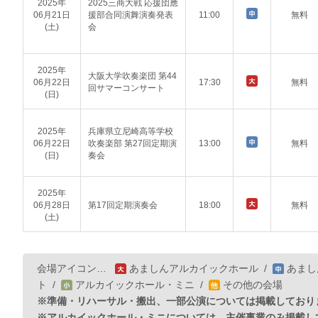
2025年
2025三商大戦 応援団應
06月21日
援部合同演舞演奏発表
11:00
無料
(土)
会
2025年
大阪大学吹奏楽団 第44
06月22日
17:30
無料
回サマーコンサート
(日)
2025年
兵庫県立尼崎高等学校
06月22日
吹奏楽部 第27回定期演
13:00
無料
(日)
奏会
2025年
06月28日
第17回定期演奏会
18:00
無料
(土)
会場アイコン…
あましんアルカイックホール
/
あまし
ト
/
アルカイックホール・ミニ
/
その他の会場
※準備・リハーサル・搬出、一部公演については掲載しており
※アルカイックホール・ミニについては、主催事業のみ掲載し