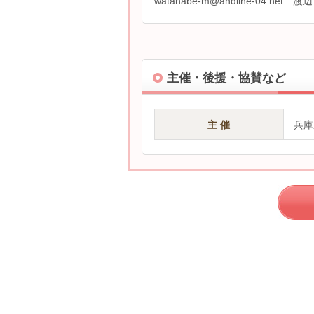
watanabe-m@andline-04.net 渡辺
主催・後援・協賛など
主 催
兵庫