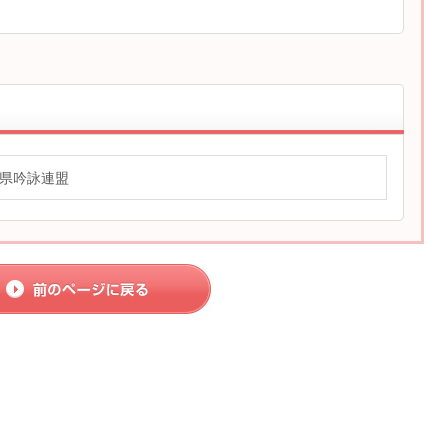
県吟詠連盟