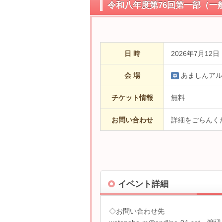
令和八年度第76回第一部（一
日 時
2026年7月12
会 場
あましんア
チケット情報
無料
お問い合わせ
詳細をごらんく
イベント詳細
◇お問い合わせ先