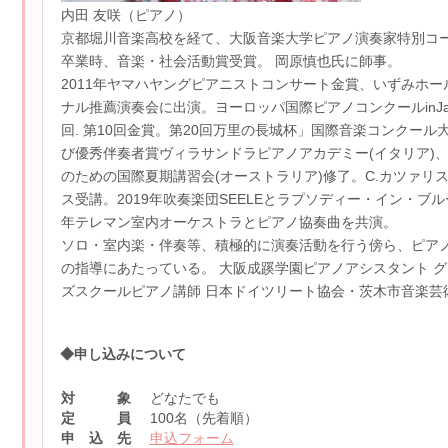
内田 友咲（ピアノ）
京都堀川音楽高校を経て、大阪音楽大学ピアノ演奏家特別コ
卒業時、音楽・社会活動賞受賞。 岡原慎也氏に師事。
2011年ヤマハヤングピアニストコンサート金賞、いずみホー
ナル推薦演奏会に出演。ヨーロッパ国際ピアノコンクールinJapa
回. 第10回金賞。第20回万里の長城杯」国際音楽コンクール
び優秀伴奏者賞ヴィラサンドラピアノアカデミー(イタリア)
のための国際夏期講習会(オーストラリア)修了。C.カツァリ
ス受講。2019年吹奏楽団SEELEとラプソディー・イン・ブルー
年テレマン室内オーケストラとピアノ協奏曲を共演。
ソロ・室内楽・伴奏等、積極的に演奏活動を行う傍ら、ピア
の指導にあたっている。 大阪成蹊学園ピアノアシスタント 
ズスクールピアノ講師 日本ドイツリート協会・茨木市音楽芸
◆申し込みについて
対 象
どなたでも
定 員
100名（先着順）
申 込 先
申込フォーム