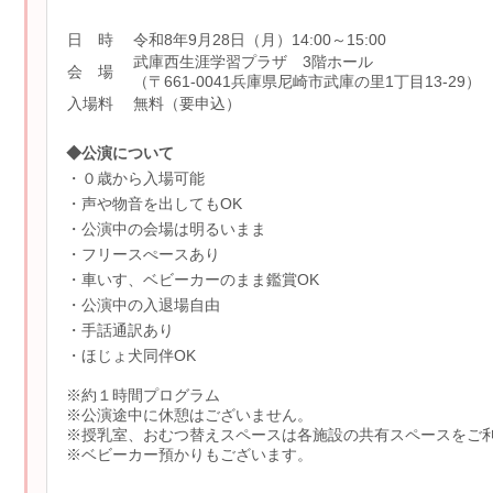
日 時
令和8年9月28日（月）14:00～15:00
武庫西生涯学習プラザ 3階ホール
会 場
（〒661-0041兵庫県尼崎市武庫の里1丁目13-29）
入場料
無料（要申込）
◆公演について
・０歳から入場可能
・声や物音を出してもOK
・公演中の会場は明るいまま
・フリースぺースあり
・車いす、ベビーカーのまま鑑賞OK
・公演中の入退場自由
・手話通訳あり
・ほじょ犬同伴OK
※約１時間プログラム
※公演途中に休憩はございません。
※授乳室、おむつ替えスペースは各施設の共有スペースをご
※ベビーカー預かりもございます。