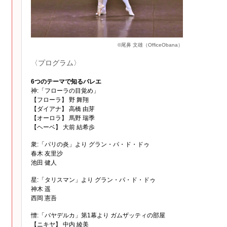
©尾鼻 文雄（OfficeObana）
〈プログラム〉
6つのテーマで知るバレエ
神:「フローラの目覚め」
【フローラ】 野 舞翔
【ダイアナ】 高橋 由芽
【オーロラ】 馬野 瑞季
【ヘーベ】 大前 結希歩
衆:「パリの炎」より グラン・パ・ド・ドゥ
春木 友里沙
池田 健人
星:「タリスマン」より グラン・パ・ド・ドゥ
神木 遥
西岡 憲吾
憎:「バヤデルカ」第1幕より ガムザッティの部屋
【ニキヤ】 中内 綾美