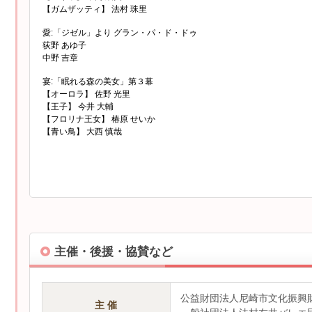
【ガムザッティ】 法村 珠里
愛:「ジゼル」より グラン・パ・ド・ドゥ
荻野 あゆ子
中野 吉章
宴:「眠れる森の美女」第３幕
【オーロラ】 佐野 光里
【王子】 今井 大輔
【フロリナ王女】 椿原 せいか
【青い鳥】 大西 慎哉
主催・後援・協賛など
公益財団法人尼崎市文化振興
主 催