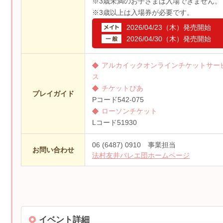
※3歳未満のお子さまは入場できません。
※3歳以上は入場券が必要です。
2026/04/23（木）
発売開始
2026/04/30（木）
発売開始
アルカイックオンラインチケットサー
ス
チケットぴあ
プレイガイド
Pコード
542-075
ローソンチケット
Lコード
51930
06 (6487) 0910 事業担当
お問い合わせ
法村友井バレエ団ホームページ
イベント詳細