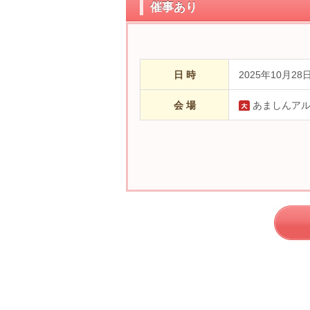
催事あり
日 時
2025年10月28
会 場
あましんア