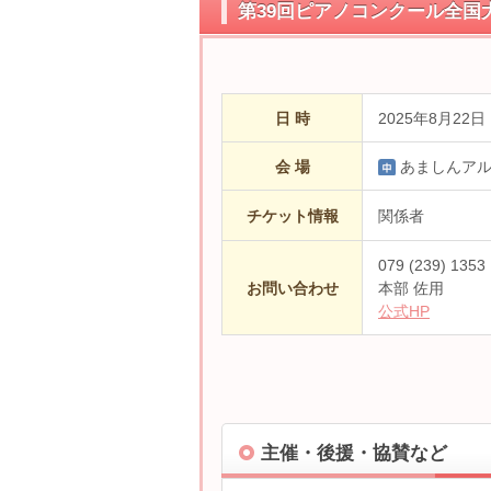
第39回ピアノコンクール全国
日 時
2025年8月22日
会 場
あましんア
チケット情報
関係者
079 (239) 
お問い合わせ
本部 佐用
公式HP
主催・後援・協賛など