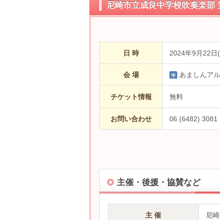
尼崎市立成良中学校吹奏楽部 
日 時
2024年9月22日(
会 場
あましんア
チケット情報
無料
お問い合わせ
06 (6482) 
主催・後援・協賛など
主 催
尼崎