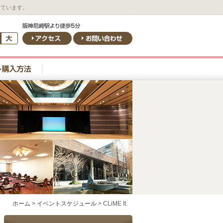
しています。
ホーム
>
イベントスケジュール
>
CLiME It.