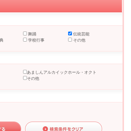
舞踊
伝統芸能
典
学校行事
その他
あましんアルカイックホール・オクト
その他