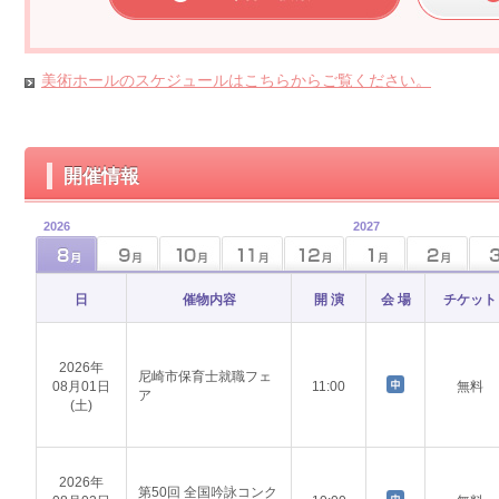
美術ホールのスケジュールはこちらからご覧ください。
開催情報
2026
2027
日
催物内容
開 演
会 場
チケット
2026年
尼崎市保育士就職フェ
08月01日
11:00
無料
ア
(土)
2026年
第50回 全国吟詠コンク