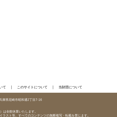
｜
｜
いて
このサイトについて
当財団について
1 兵庫県尼崎市昭和通2丁目7-16
（日）は全館休業いたします。
イラスト等、すべてのコンテンツの無断複写・転載を禁じます。