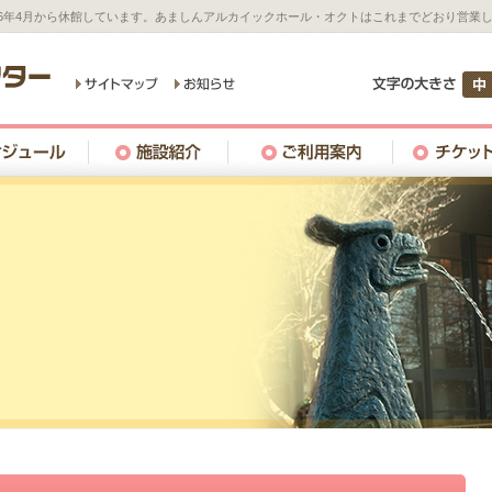
26年4月から休館しています。あましんアルカイックホール・オクトはこれまでどおり営業